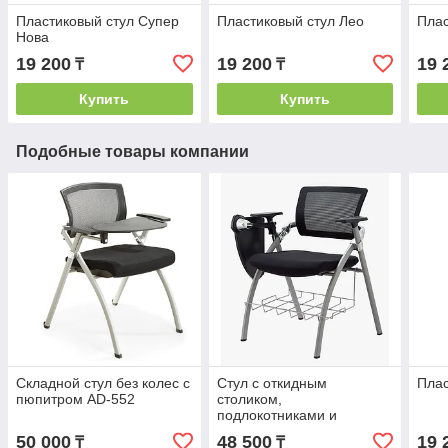
Пластиковый стул Супер
Пластиковый стул Лео
Плас
Нова
19 200
19 200
19 
₸
₸
Купить
Купить
Подобные товары компании
Складной стул без колес с
Стул с откидным
Плас
пюпитром AD-552
столиком,
подлокотниками и
корзиной для хранения
50 000
48 500
19 
₸
₸