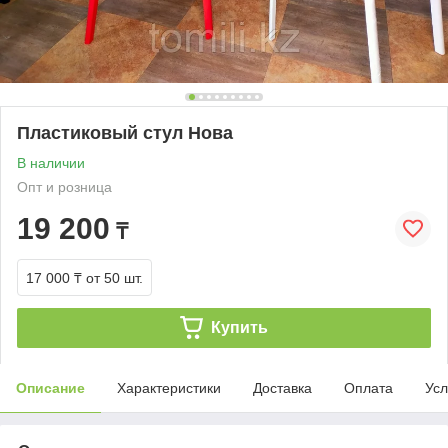
Пластиковый стул Нова
В наличии
Опт и розница
19 200
₸
17 000 ₸
от 50 шт.
Купить
Описание
Характеристики
Доставка
Оплата
Усл