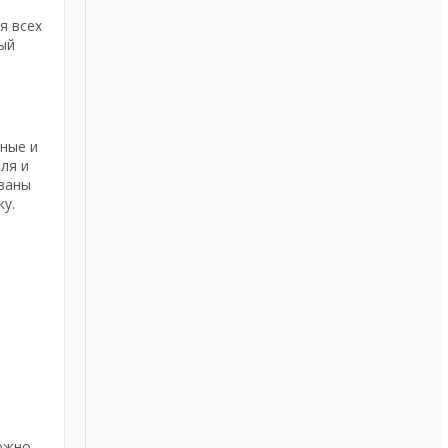
я всех
ый
ные и
ля и
иваны
у.
можно