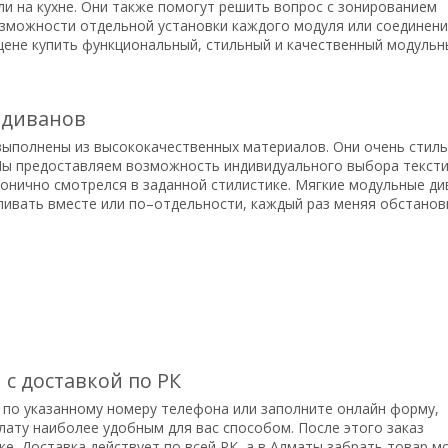
ли на кухне. Они также помогут решить вопрос с зонированием
озможности отдельной установки каждого модуля или соединени
 цене купить функциональный, стильный и качественный модульн
 диванов
выполнены из высококачественных материалов. Они очень стиль
Мы предоставляем возможность индивидуального выбора тексти
монично смотрелся в заданной стилистике. Мягкие модульные д
ливать вместе или по–отдельности, каждый раз меняя обстановк
с доставкой по РК
 по указанному номеру телефона или заполните онлайн форму,
лату наиболее удобным для вас способом. После этого заказ
е. Доставка действует по всей РК, а в Алматы забрать товар 