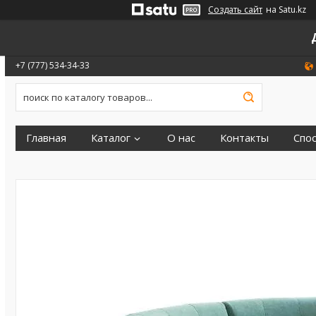
Создать сайт
на Satu.kz
+7 (777) 534-34-33
Главная
Каталог
О нас
Контакты
Спо